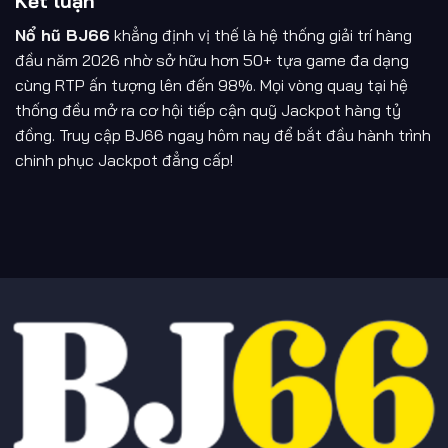
Kết luận
Nổ hũ BJ66
khẳng định vị thế là hệ thống giải trí hàng
đầu năm 2026 nhờ sở hữu hơn 50+ tựa game đa dạng
cùng RTP ấn tượng lên đến 98%. Mọi vòng quay tại hệ
thống đều mở ra cơ hội tiếp cận quỹ Jackpot hàng tỷ
đồng. Truy cập BJ66 ngay hôm nay để bắt đầu hành trình
chinh phục Jackpot đẳng cấp!