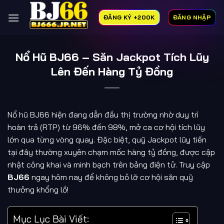
Bỏ
qua
ĐĂNG KÝ +200K
ĐĂNG NHẬP
nội
dung
Nổ Hũ BJ66 – Săn Jackpot Tích Lũy
Lên Đến Hàng Tỷ Đồng
Nổ hũ BJ66
hiện đang dẫn đầu thị trường nhờ duy trì
hoàn trả (RTP) từ 96% đến 98%, mở ca cơ hội tích lũy
lớn qua từng vòng quay. Đặc biệt, quỹ Jackpot lũy tiến
tại đây thường xuyên chạm mốc hàng tỷ đồng, được cập
nhật công khai và minh bạch trên bảng điện tử. Truy cập
BJ66
ngay hôm nay để không bỏ lỡ cơ hội săn quỹ
thưởng khổng lồ!
Mục Lục Bài Viết: