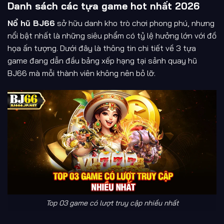
Danh sách các tựa game hot nhất 2026
Nổ hũ BJ66
sở hữu danh kho trò chơi phong phú, nhưng
nổi bật nhất là những siêu phẩm có tỷ lệ hưởng lớn với đồ
họa ấn tượng. Dưới đây là thông tin chi tiết về 3 tựa
game đang dẫn đầu bảng xếp hạng tại sảnh quay hũ
BJ66 mà mỗi thành viên không nên bỏ lỡ.
Top 03 game có lượt truy cập nhiều nhất