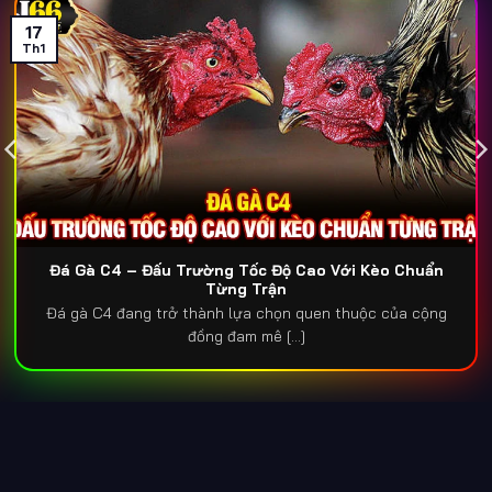
17
Th1
Đá Gà C4 – Đấu Trường Tốc Độ Cao Với Kèo Chuẩn
Từng Trận
Đá gà C4 đang trở thành lựa chọn quen thuộc của cộng
đồng đam mê [...]