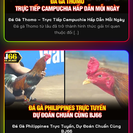
Đá Gà Thomo – Trực Tiếp Campuchia Hấp Dẫn Mỗi Ngày
Đá gà Thomo từ lâu đã trở thành hình thức giải trí quen
thuộc đối [...]
Đá Gà Philippines Trực Tuyến, Dự Đoán Chuẩn Cùng
BJ66