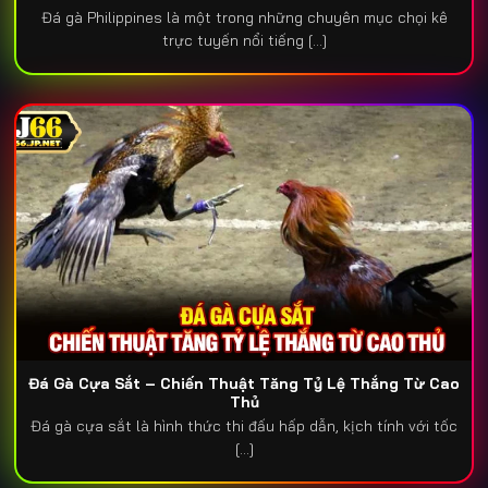
Đá gà Philippines là một trong những chuyên mục chọi kê
trực tuyến nổi tiếng [...]
Đá Gà Cựa Sắt – Chiến Thuật Tăng Tỷ Lệ Thắng Từ Cao
Thủ
Đá gà cựa sắt là hình thức thi đấu hấp dẫn, kịch tính với tốc
[...]