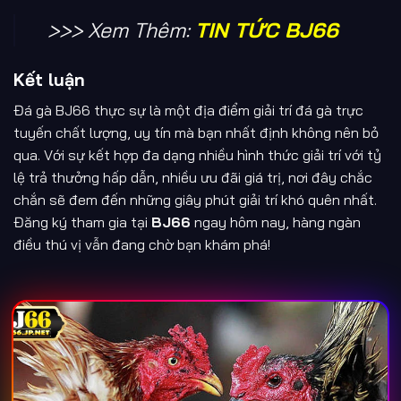
>>> Xem Thêm:
TIN TỨC BJ66
Kết luận
Đá gà BJ66
thực sự là một địa điểm giải trí đá gà trực
tuyến chất lượng, uy tín mà bạn nhất định không nên bỏ
qua. Với sự kết hợp đa dạng nhiều hình thức giải trí với tỷ
lệ trả thưởng hấp dẫn, nhiều ưu đãi giá trị, nơi đây chắc
chắn sẽ đem đến những giây phút giải trí khó quên nhất.
Đăng ký tham gia tại
BJ66
ngay hôm nay, hàng ngàn
điều thú vị vẫn đang chờ bạn khám phá!