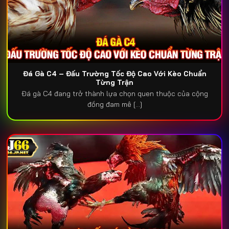
Đá Gà C4 – Đấu Trường Tốc Độ Cao Với Kèo Chuẩn
Từng Trận
Đá gà C4 đang trở thành lựa chọn quen thuộc của cộng
đồng đam mê [...]