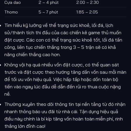
Cựa dao
2 – 4 phút
2.00 – 2.30
Thomo
5 – 7 phút
1.85 – 2.05
Tìm hiểu kỹ lưỡng về thể trạng sức khoẻ, lối đá, lịch
sử/thành tích thi đấu của các chiến kê game thủ muốn
đặt cược. Các con có thể trạng sức khoẻ tốt, lối đá tấn
công, liên tục chiến thắng trong 3 – 5 trận sẽ có khả
năng chiến thắng cao hơn.
Không vội hạ quá nhiều vốn đặt cược, có thể quan sát
trước và đặt cược theo hướng tăng dần vốn sau mỗi màn
để tối ưu vốn hiệu quả. Việc hấp tấp hoặc dồn toàn bộ
tiền vào ngay lúc đầu dễ dẫn đến rủi ro thua cuộc nặng
nề.
Thường xuyên theo dõi thông tin tại nền tảng từ đó nhận
nhanh thông báo ưu đãi từ nhà cái. Tận dụng hiệu quả
điều này chính là bí kíp tăng vốn hoàn toàn miễn phí, rinh
thắng lớn đỉnh cao!