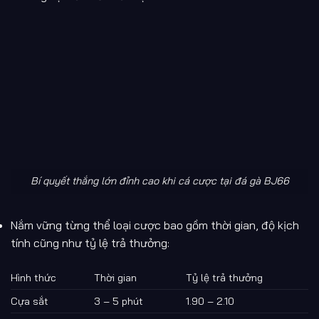
Bí quyết thắng lớn đỉnh cao khi cá cược tại đá gà BJ66
Nắm vững từng thể loại cược bao gồm thời gian, độ kịch
tính cũng như tỷ lệ trả thưởng:
Hình thức
Thời gian
Tỷ lệ trả thưởng
Cựa sắt
3 – 5 phút
1.90 – 2.10