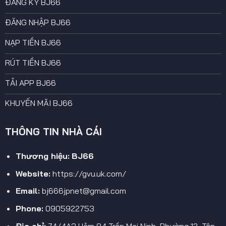
ĐĂNG KÝ BJ66
ĐĂNG NHẬP BJ66
NẠP TIỀN BJ66
RÚT TIỀN BJ66
TẢI APP BJ66
KHUYẾN MÃI BJ66
THÔNG TIN NHÀ CÁI
Thương hiệu:
BJ66
Website:
https://gvu.uk.com/
Email:
bj666jpnet@gmail.com
Phone:
0905922753
Địa chỉ:
74/4A3 Hẻm 84 Trần Mai Ninh, Phường 12, Tân