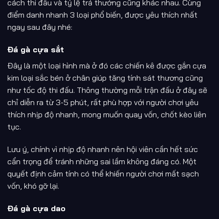
cách thi đấu và tỷ lệ trả thưởng cũng khác nhau. Cùng
điểm danh nhanh 3 loại phổ biến, được yêu thích nhất
ngay sau đây nhé:
Đá gà cựa sắt
Đây là một loại hình mà ở đó các chiến kê được gắn cựa
kim loại sắc bén ở chân giúp tăng tính sát thương cũng
như tốc độ thi đấu. Thông thường mỗi trận đấu ở đây sẽ
chỉ diễn ra từ 3-5 phút, rất phù hợp với người chơi yêu
thích nhịp độ nhanh, mong muốn quay vốn, chốt kèo liên
tục.
Lưu ý, chính vì nhịp độ nhanh nên hội viên cần hết sức
cẩn trọng để tránh những sai lầm không đáng có. Một
quyết định cảm tính có thể khiến người chơi mất sạch
vốn, khó gỡ lại.
Đá gà cựa dao