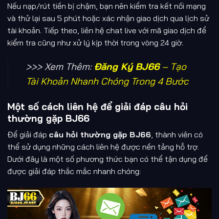
Nếu nạp/rút tiền bị chậm, bạn nên kiểm tra kết nối mạng
và thử lại sau 5 phút hoặc xác nhận giao dịch qua lịch sử
tài khoản. Tiếp theo, liên hệ chat live với mã giao dịch để
kiểm tra cũng như xử lý kịp thời trong vòng 24 giờ.
>>> Xem Thêm:
Đăng Ký BJ66
– Tạo
Tài Khoản Nhanh Chóng Trong 4 Bước
Một số cách liên hệ để giải đáp câu hỏi
thường gặp BJ66
Để giải đáp
câu hỏi thường gặp BJ66
, thành viên có
thể sử dụng những cách liên hệ được nền tảng hỗ trợ.
Dưới đây là một số phương thức bạn có thể tận dụng để
được giải đáp thắc mắc nhanh chóng: