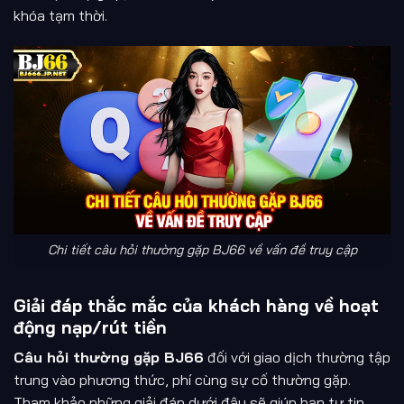
khóa tạm thời.
Chi tiết câu hỏi thường gặp BJ66 về vấn đề truy cập
Giải đáp thắc mắc của khách hàng về hoạt
động nạp/rút tiền
Câu hỏi thường gặp BJ66
đối với giao dịch thường tập
trung vào phương thức, phí cùng sự cố thường gặp.
Tham khảo những giải đáp dưới đây sẽ giúp bạn tự tin