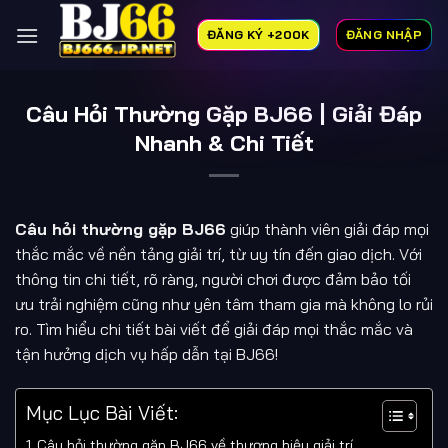
Bỏ
qua
ĐĂNG KÝ +200K
ĐĂNG NHẬP
nội
dung
Câu Hỏi Thường Gặp BJ66 | Giải Đáp
Nhanh & Chi Tiết
Câu hỏi thường gặp BJ66
giúp thành viên giải đáp mọi
thắc mắc về nền tảng giải trí, từ uy tín đến giao dịch. Với
thông tin chi tiết, rõ ràng, người chơi được đảm bảo tối
ưu trải nghiệm cũng như yên tâm tham gia mà không lo rủi
ro. Tìm hiểu chi tiết bài viết để giải đáp mọi thắc mắc và
tận hưởng dịch vụ hấp dẫn tại BJ66!
Mục Lục Bài Viết:
Câu hỏi thường gặp BJ66 về thương hiệu giải trí