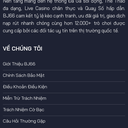
Nền tảng mang đến hệ thống Đá Gà sôi động, Thể Thao
đa dạng, Live Casino chân thực và Quay Số hấp dẫn.
BJ66 cam kết tỷ lệ kèo cạnh tranh, ưu đãi giá trị, giao dịch
nạp rút nhanh chóng cùng hơn 12.000+ trò chơi được
cung cấp bởi các đối tác uy tín trên thị trường quốc tế.
VỀ CHÚNG TÔI
Giới Thiệu BJ66
Chính Sách Bảo Mật
Điều Khoản Điều Kiện
Miễn Trừ Trách Nhiệm
Trách Nhiệm Cờ Bạc
Câu Hỏi Thường Gặp