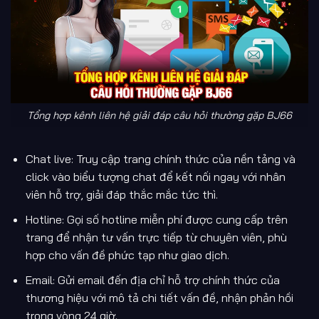
Tổng hợp kênh liên hệ giải đáp câu hỏi thường gặp BJ66
Chat live: Truy cập trang chính thức của nền tảng và
click vào biểu tượng chat để kết nối ngay với nhân
viên hỗ trợ, giải đáp thắc mắc tức thì.
Hotline: Gọi số hotline miễn phí được cung cấp trên
trang để nhận tư vấn trực tiếp từ chuyên viên, phù
hợp cho vấn đề phức tạp như giao dịch.
Email: Gửi email đến địa chỉ hỗ trợ chính thức của
thương hiệu với mô tả chi tiết vấn đề, nhận phản hồi
trong vòng 24 giờ.