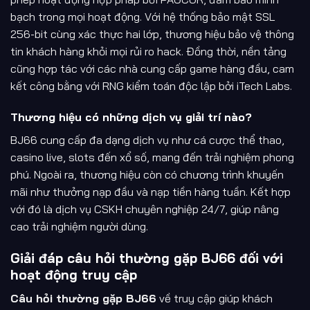
bạch trong mọi hoạt động. Với hệ thống bảo mật SSL
256-bit cùng xác thực hai lớp, thương hiệu bảo vệ thông
tin khách hàng khỏi mọi rủi ro hack. Đồng thời, nền tảng
cũng hợp tác với các nhà cung cấp game hàng đầu, cam
kết công bằng với RNG kiểm toán độc lập bởi iTech Labs.
Thương hiệu có những dịch vụ giải trí nào?
BJ66 cung cấp đa dạng dịch vụ như cá cược thể thao,
casino live, slots đến xổ số, mang đến trải nghiệm phong
phú. Ngoài ra, thương hiệu còn có chương trình khuyến
mãi như thưởng nạp đầu và nạp tiền hàng tuần. Kết hợp
với đó là dịch vụ CSKH chuyên nghiệp 24/7, giúp nâng
cao trải nghiệm người dùng.
Giải đáp câu hỏi thường gặp BJ66 đối với
hoạt động truy cập
Câu hỏi thường gặp BJ66
về truy cập giúp khách