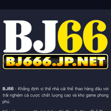
BJ66
- Khẳng định vị thế nhà cái thể thao hàng đầu với
trải nghiệm cá cược chất lượng cao và kho game phong
phú.